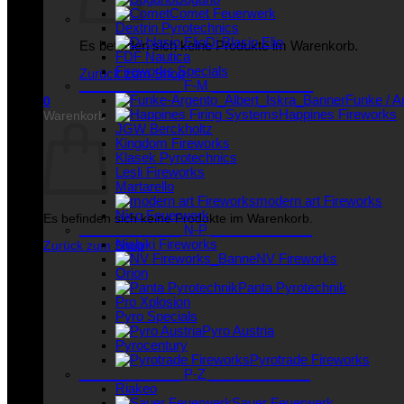
Comet Feuerwerk
Dextrin Pyrotechnics
Di Blasio Elio
Es befinden sich keine Produkte im Warenkorb.
FDF Nautica
Fireworks Specials
Zurück zum Shop
______________ F-M ______________
Funke / A
0
Happines Fireworks
Warenkorb
JGW Berckholtz
Kingdom Fireworks
Klasek Pyrotechnics
Lesli Fireworks
Martarello
modern art Fireworks
Nico Feuerwerk
Es befinden sich keine Produkte im Warenkorb.
______________ N-P ______________
Nishiki Fireworks
Zurück zum Shop
NV Fireworks
Orion
Panta Pyrotechnik
Pro Xplosion
Pyro Specials
Pyro Austria
Pyrocentury
Pyrotrade Fireworks
______________ P-Z ______________
Riakeo
Sauer Feuerwerk