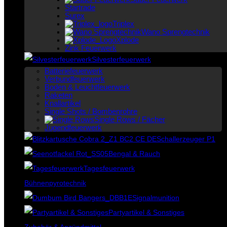
Startrade
Surex
Triplex
Wano Sprengtechnik
Xplode
Zink Feuerwerk
Silvesterfeuerwerk
Batteriefeuerwerk
Verbundfeuerwerk
Boden & Leuchtfeuerwerk
Raketen
Knallartikel
Single Shots / Bombenrohre
Single Rows / Fächer
Jugendfeuerwerk
Schallerzeuger P1
Bengal & Rauch
Tagesfeuerwerk
Bühnenpyrotechnik
Signalmunition
Partyartikel & Sonstiges
Zubehör & Anzündmittel